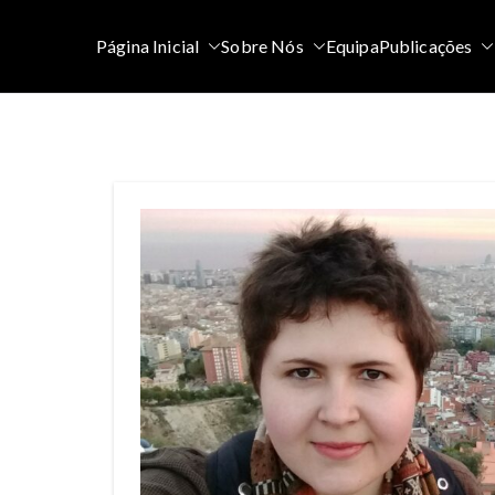
Saltar
para
Página Inicial
Sobre Nós
Equipa
Publicações
o
conteúdo