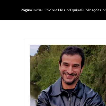
Saltar
para
Página Inicial
Sobre Nós
Equipa
Publicações
o
conteúdo