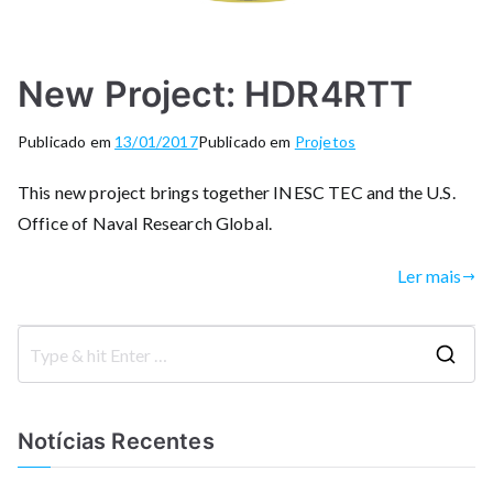
New Project: HDR4RTT
Publicado em
13/01/2017
Publicado em
Projetos
This new project brings together INESC TEC and the U.S.
Office of Naval Research Global.
Ler mais
S
e
a
Notícias Recentes
r
c