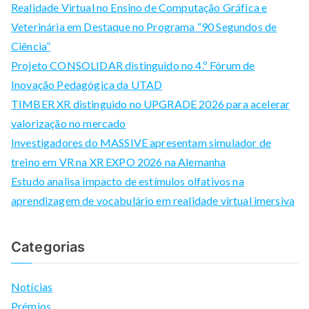
Realidade Virtual no Ensino de Computação Gráfica e
h
Veterinária em Destaque no Programa “90 Segundos de
f
Ciência”
o
Projeto CONSOLIDAR distinguido no 4.º Fórum de
r
Inovação Pedagógica da UTAD
:
TIMBER XR distinguido no UPGRADE 2026 para acelerar
valorização no mercado
Investigadores do MASSIVE apresentam simulador de
treino em VR na XR EXPO 2026 na Alemanha
Estudo analisa impacto de estímulos olfativos na
aprendizagem de vocabulário em realidade virtual imersiva
Categorias
Notícias
Prémios