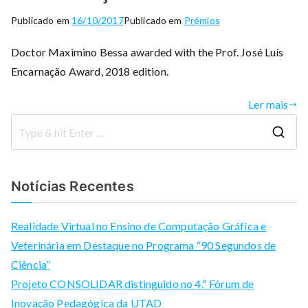
Publicado em
16/10/2017
Publicado em
Prémios
Doctor Maximino Bessa awarded with the Prof. José Luís
Encarnação Award, 2018 edition.
Ler mais
S
e
a
Notícias Recentes
r
c
Realidade Virtual no Ensino de Computação Gráfica e
h
Veterinária em Destaque no Programa “90 Segundos de
f
Ciência”
o
Projeto CONSOLIDAR distinguido no 4.º Fórum de
r
Inovação Pedagógica da UTAD