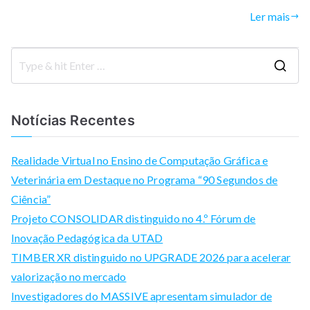
Ler mais
S
e
a
Notícias Recentes
r
c
Realidade Virtual no Ensino de Computação Gráfica e
h
Veterinária em Destaque no Programa “90 Segundos de
f
Ciência”
o
Projeto CONSOLIDAR distinguido no 4.º Fórum de
r
Inovação Pedagógica da UTAD
:
TIMBER XR distinguido no UPGRADE 2026 para acelerar
valorização no mercado
Investigadores do MASSIVE apresentam simulador de