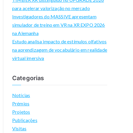
para acelerar valorização no mercado
g
Investigadores do MASSIVE apresentam
e
simulador de treino em VR na XR EXPO 2026
a
na Alemanha
bl
Estudo analisa impacto de estímulos olfativos
e
na aprendizagem de vocabulário em realidade
m
virtual imersiva
ul
ti
S
Categorias
e
n
Notícias
S
Prémios
or
Projetos
ia
Publicações
l
Visitas
I