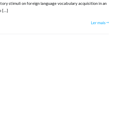
ctory stimuli on foreign language vocabulary acquisition in an
o […]
Ler mais