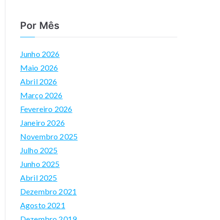
m
Por Mês
m
er
Junho 2026
si
Maio 2026
v
Abril 2026
e
Março 2026
Vi
Fevereiro 2026
rt
Janeiro 2026
u
Novembro 2025
al
Julho 2025
E
Junho 2025
n
Abril 2025
vi
Dezembro 2021
ro
Agosto 2021
m
Dezembro 2019
e