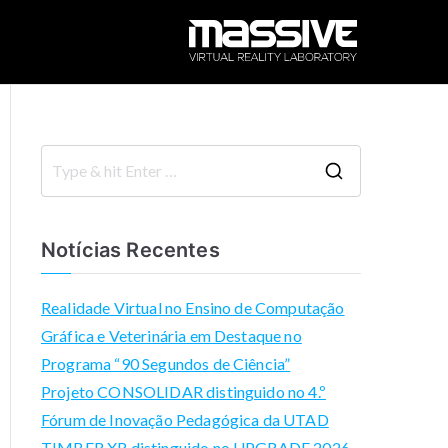
M
M
ul
A
ti
m
S
o
S
d
SI
e
al
a
Notícias Recentes
A
V
r
c
c
Realidade Virtual no Ensino de Computação
k
E
h
Gráfica e Veterinária em Destaque no
n
f
Programa “90 Segundos de Ciência”
o
o
Projeto CONSOLIDAR distinguido no 4.º
w
r
Fórum de Inovação Pedagógica da UTAD
le
:
TIMBER XR distinguido no UPGRADE 2026
d