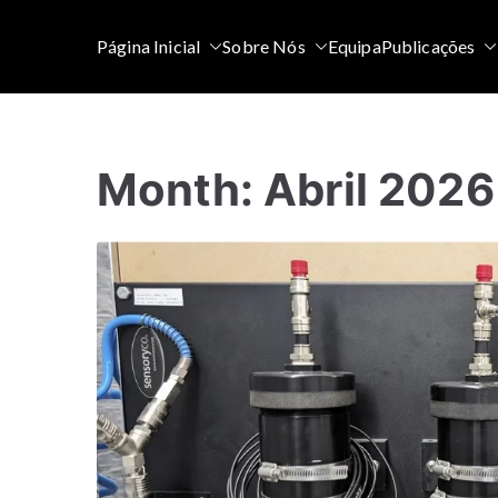
Saltar
para
Página Inicial
Sobre Nós
Equipa
Publicações
o
conteúdo
Month:
Abril 2026