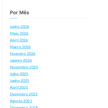
m
Por Mês
m
er
Junho 2026
si
Maio 2026
v
Abril 2026
e
Março 2026
Vi
Fevereiro 2026
rt
Janeiro 2026
u
Novembro 2025
al
Julho 2025
E
Junho 2025
n
Abril 2025
vi
Dezembro 2021
ro
Agosto 2021
m
Dezembro 2019
e