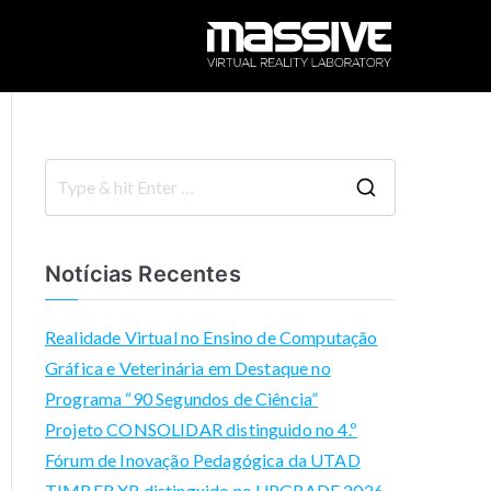
M
M
ul
A
ti
m
S
o
S
d
SI
e
al
a
Notícias Recentes
A
V
r
c
c
Realidade Virtual no Ensino de Computação
k
E
h
Gráfica e Veterinária em Destaque no
n
f
Programa “90 Segundos de Ciência”
o
o
Projeto CONSOLIDAR distinguido no 4.º
w
r
Fórum de Inovação Pedagógica da UTAD
le
:
TIMBER XR distinguido no UPGRADE 2026
d