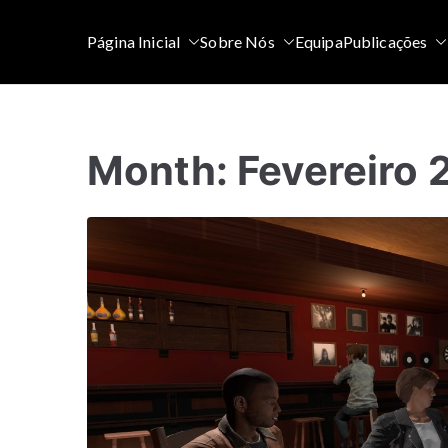
Saltar
para
Página Inicial
Sobre Nós
Equipa
Publicações
o
conteúdo
Month:
Fevereiro 