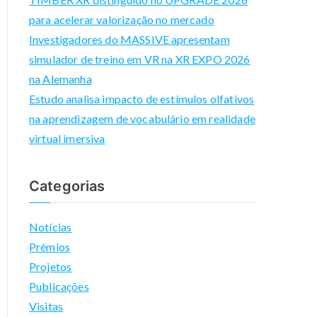
para acelerar valorização no mercado
g
Investigadores do MASSIVE apresentam
e
simulador de treino em VR na XR EXPO 2026
a
na Alemanha
bl
Estudo analisa impacto de estímulos olfativos
e
na aprendizagem de vocabulário em realidade
m
virtual imersiva
ul
ti
S
Categorias
e
n
Notícias
S
Prémios
or
Projetos
ia
Publicações
l
Visitas
I