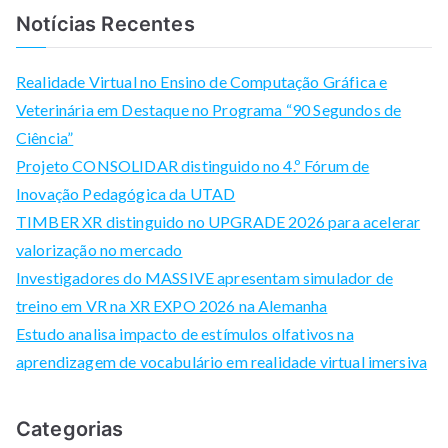
a
Notícias Recentes
r
c
Realidade Virtual no Ensino de Computação Gráfica e
h
Veterinária em Destaque no Programa “90 Segundos de
f
Ciência”
o
Projeto CONSOLIDAR distinguido no 4.º Fórum de
r
Inovação Pedagógica da UTAD
:
TIMBER XR distinguido no UPGRADE 2026 para acelerar
valorização no mercado
Investigadores do MASSIVE apresentam simulador de
treino em VR na XR EXPO 2026 na Alemanha
Estudo analisa impacto de estímulos olfativos na
aprendizagem de vocabulário em realidade virtual imersiva
Categorias