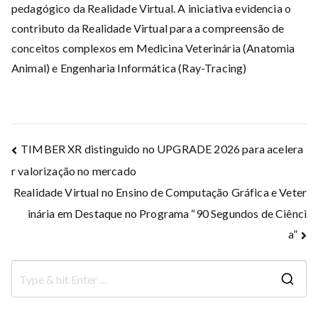
pedagógico da Realidade Virtual. A iniciativa evidencia o
contributo da Realidade Virtual para a compreensão de
conceitos complexos em Medicina Veterinária (Anatomia
Animal) e Engenharia Informática (Ray-Tracing)
Navegação
TIMBER XR distinguido no UPGRADE 2026 para acelera
r valorização no mercado
de
Realidade Virtual no Ensino de Computação Gráfica e Veter
artigos
inária em Destaque no Programa “90 Segundos de Ciênci
a”
S
e