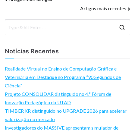
Navegação
Artigos mais recentes
de
artigos
S
e
a
Notícias Recentes
r
c
Realidade Virtual no Ensino de Computação Gráfica e
h
Veterinária em Destaque no Programa “90 Segundos de
f
Ciência”
o
Projeto CONSOLIDAR distinguido no 4.º Fórum de
r
Inovação Pedagógica da UTAD
:
TIMBER XR distinguido no UPGRADE 2026 para acelerar
valorização no mercado
Investigadores do MASSIVE apresentam simulador de